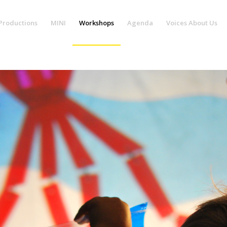
Productions
MINI
Workshops
Agenda
Voices About Us